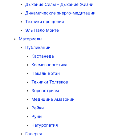
Дыхание Силы – Дыхание Жизни
Динамические энерго-медитации
Техники прощения
Эль Пало Монте
Материалы
Публикации
Кастанеда
Космоэнергетика
Пакаль Вотан
Техники Толтеков
Зороастризм
Медицина Амазонии
Рейки
Руны
Натуропатия
Галерея