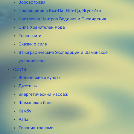
Зороастризм
Посвящения в Кха-Па, Нга-Дэ, Ягун-Ики
Настройка Центров Видения и Сновидения
Сила Хранителей Рода
Тенсегрити
Сказки о силе
Этнографические Экспедиции и Шаманское
ученичество
Услуги
Ведические амулеты
Джотишь
Энергетический массаж
Шаманская баня
Камбу
Рапэ
Терапия травами