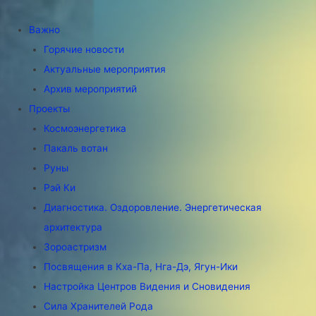
Важно
Горячие новости
Актуальные мероприятия
Архив мероприятий
Проекты
Космоэнергетика
Пакаль вотан
Руны
Рэй Ки
Диагностика. Оздоровление. Энергетическая
архитектура
Зороастризм
Посвящения в Кха-Па, Нга-Дэ, Ягун-Ики
Настройка Центров Видения и Сновидения
Сила Хранителей Рода