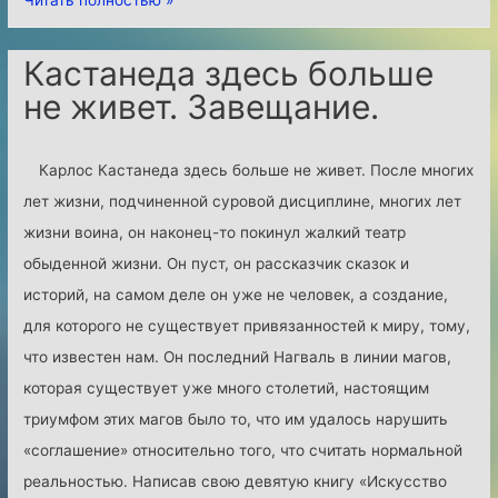
е
н
Кастанеда здесь больше
а
не живет. Завещание.
т
а
Карлос Кастанеда здесь больше не живет. После многих
М
лет жизни, подчиненной суровой дисциплине, многих лет
ю
жизни воина, он наконец-то покинул жалкий театр
р
обыденной жизни. Он пуст, он рассказчик сказок и
е
историй, на самом деле он уже не человек, а создание,
з
для которого не существует привязанностей к миру, тому,
о
что известен нам. Он последний Нагваль в линии магов,
Т
которая существует уже много столетий, настоящим
е
триумфом этих магов было то, что им удалось нарушить
н
«соглашение» относительно того, что считать нормальной
с
реальностью. Написав свою девятую книгу «Искусство
е