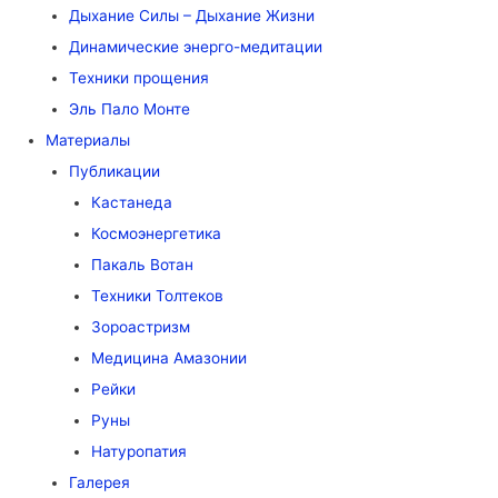
Дыхание Силы – Дыхание Жизни
Динамические энерго-медитации
Техники прощения
Эль Пало Монте
Материалы
Публикации
Кастанеда
Космоэнергетика
Пакаль Вотан
Техники Толтеков
Зороастризм
Медицина Амазонии
Рейки
Руны
Натуропатия
Галерея