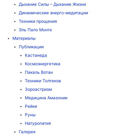
Дыхание Силы – Дыхание Жизни
Динамические энерго-медитации
Техники прощения
Эль Пало Монте
Материалы
Публикации
Кастанеда
Космоэнергетика
Пакаль Вотан
Техники Толтеков
Зороастризм
Медицина Амазонии
Рейки
Руны
Натуропатия
Галерея