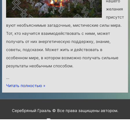
нашего
р
а
желания
о
с
присутст
ж
т
вуют необъяснимые загадочные, мистические силы мира.
д
о
Тот, кто научится взаимодействовать с ними, может
е
я
получать от них энергетическую поддержку, знание,
н
щ
советы, подсказки. Может жить и действовать в
и
е
особенном мире, в котором возможно получать сильные
я
м
результаты необычным способом.
—
у
…
Ш
.
Р
Читать полностью »
а
Ч
у
м
а
н
а
с
и
Серебряный Грааль © Все права защищены автором.
н
т
ч
с
ь
е
к
1