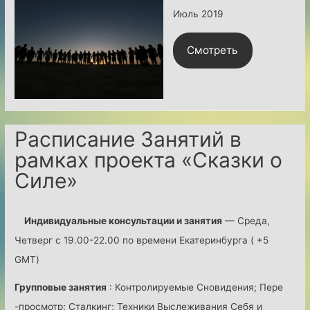
Июль 2019
л
я
Смотреть
2
0
2
0
г
Расписание Занятий в
о
рамках проекта «Сказки о
д
Силе»
а
.
Индивидуальные консультации и занятия
— Среда,
Четверг с 19.00-22.00 по времени Екатеринбурга ( +5
GMT)
Групповые занятия
: Контролируемые Сновидения; Пере
-просмотр; Сталкинг; Техники Выслеживания Себя и