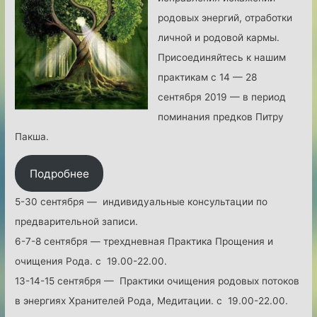
т
а
родовых энергий, отработки
и
н
личной и родовой кармы.
е
и
Присоединяйтесь к нашим
С
т
практикам с 14 — 28
е
е
сентября 2019 — в период
з
л
поминания предков Питру
о
е
Пакша.
н
й
Подробнее
а
Р
Л
о
5-30 сентября — индивидуальные консультации по
е
д
предварительной записи.
т
а
6-7-8 сентября — трехдневная Практика Прощения и
н
»
очищения Рода. с 19.00-22.00.
и
13-14-15 сентября — Практики очищения родовых потоков
х
в энергиях Хранителей Рода, Медитации. с 19.00-22.00.
П