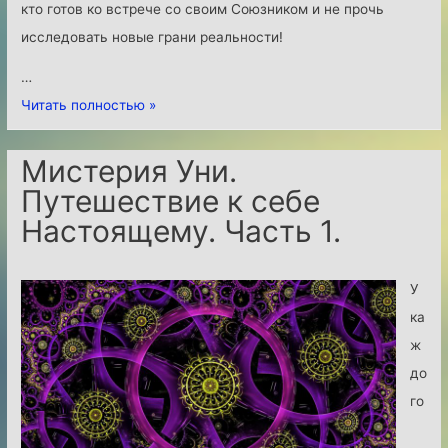
кто готов ко встрече со своим Союзником и не прочь
исследовать новые грани реальности!
…
«
Читать полностью »
З
н
Мистерия Уни.
а
Путешествие к себе
к
Настоящему. Часть 1.
о
м
У
с
ка
т
ж
в
до
о
го
с
С