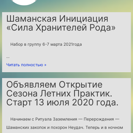
Шаманская Инициация
«Сила Хранителей Рода»
Набор в группу 6-7 марта 2021года
…
Ш
Читать полностью »
а
м
Объявляем Открытие
а
Сезона Летних Практик.
н
Старт 13 июля 2020 года.
с
к
Начинаем с Ритуала Заземления — Перерождения —
а
Шаманских закопок и похорон Неудач. Теперь и в ночном
я