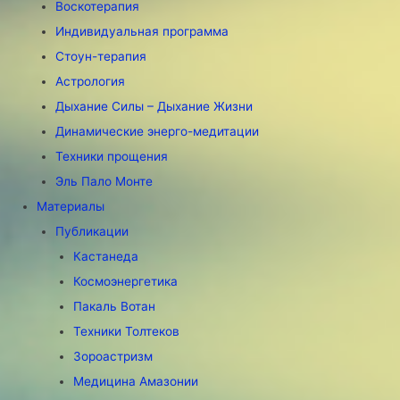
Воскотерапия
Индивидуальная программа
Стоун-терапия
Астрология
Дыхание Силы – Дыхание Жизни
Динамические энерго-медитации
Техники прощения
Эль Пало Монте
Материалы
Публикации
Кастанеда
Космоэнергетика
Пакаль Вотан
Техники Толтеков
Зороастризм
Медицина Амазонии