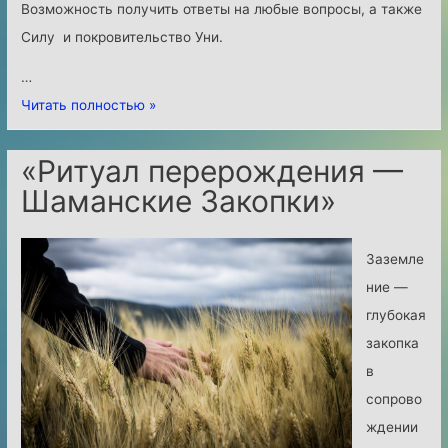
Возможность получить ответы на любые вопросы, а также
Силу и покровительство Уни.
…
М
Читать полностью »
и
с
«Ритуал перерождения —
т
Шаманские Закопки»
е
р
Заземле
и
ние —
я
глубокая
У
закопка
н
в
и
сопрово
.
ждении
П