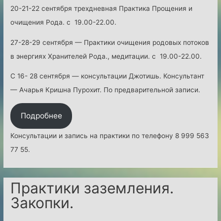
20-21-22 сентября трехдневная Практика Прощения и
р
очищения Рода. с 19.00-22.00.
а
к
27-28-29 сентября — Практики очищения родовых потоков
т
в энергиях Хранителей Рода., медитации. с 19.00-22.00.
и
С 16- 28 сентября — консультации Джотишь. Консультант
к
— Ачарья Кришна Пурохит. По предварительной записи.
.
С
Подробнее
т
а
Консультации и запись на практики по телефону 8 999 563
р
77 55.
т
1
Практики заземления.
3
Закопки.
и
ю