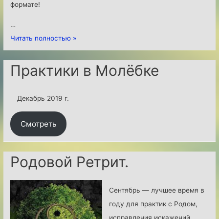
формате!
И
…
н
О
Читать полностью »
и
б
ц
ъ
Практики в Молёбке
и
я
а
в
ц
Декабрь 2019 г.
л
и
я
я
Смотреть
е
«
м
С
Родовой Ретрит.
О
и
т
л
к
а
Сентябрь — лучшее время в
р
Х
году для практик с Родом,
ы
р
исправления искажений