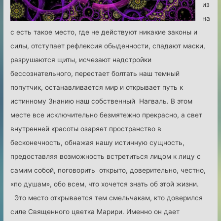
из
о
на
ю
с есть такое место, где не действуют никакие законы и
з
силы, отступает рефлексия обыденности, спадают маски,
н
разрушаются щиты, исчезают надстройки
и
бессознательного, перестает болтать наш темный
к
попутчик, останавливается мир и открывает путь к
о
истинному Знанию наш собственный Нагваль. В этом
м
месте все исключительно безмятежно прекрасно, а свет
»
внутренней красоты озаряет пространство в
бесконечность, обнажая нашу истинную сущность,
предоставляя возможность встретиться лицом к лицу с
самим собой, поговорить открыто, доверительно, честно,
«по душам», обо всем, что хочется знать об этой жизни.
Это место открывается тем смельчакам, кто доверился
силе Священного цветка Марири. Именно он дает