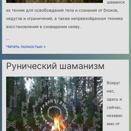
шаманск
у
их техник для освобождения тела и сознания от блоков,
т
недугов и ограничений, а также непревзойденная техника
е
восстановления в сновидении наяву.
ш
…
е
«
Читать полностью »
с
Р
т
и
Рунический шаманизм
в
т
и
у
е
Вокруг
а
к
нас,
л
с
здесь и
п
е
сейчас,
е
б
независ
р
е
имо от
е
Н